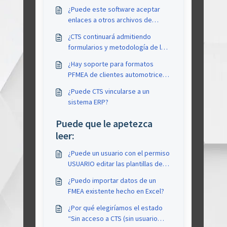
¿Puede este software aceptar
enlaces a otros archivos de
programa como Excel, Word, PPT
¿CTS continuará admitiendo
o Project Management?
formularios y metodología de la
4a edición?
¿Hay soporte para formatos
PFMEA de clientes automotrices
como Toyota MQC y Nissan
¿Puede CTS vincularse a un
PFMEA?
sistema ERP?
Puede que le apetezca
leer:
¿Puede un usuario con el permiso
USUARIO editar las plantillas de
formulario?
¿Puedo importar datos de un
FMEA existente hecho en Excel?
¿Por qué elegiríamos el estado
“Sin acceso a CTS (sin usuario